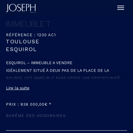
IMMEUBLE T
RÉFÉRENCE : 1230 AC1
TOULOUSE
ESQUIROL
ESQUIROL – IMMEUBLE A VENDRE
IDÉALEMENT SITUÉ À DEUX PAS DE LA PLACE DE LA
BOURSE, CET IMMEUBLE RARE OFFRE UNE OPPORTUNITÉ
D’INVESTISSEMENT DE PREMIER CHOIX.
Lire la suite
IL SE COMPOSE :
– D’UN LOCAL COMMERCIAL EN REZ-DE-CHAUSSÉE.
PRIX : 936 000,00€ *
-DE QUATRE STUDIOS LOUÉS RÉPARTIS ENTRE LE 1ER ET LE
BARÊME DES HONORAIRES
2EME ÉTAGE.
– DE DEUX T1 BIS AU TROISIÈME ET DERNIER ÉTAGE.
CE BIEN, ENTIÈREMENT DÉDIÉ À LA LOCATION, REPRÉSENTE